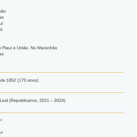
bão
as
uí
l
o Piauí e União. No Maranhão
as
 de 1852 (170 anos)
Leal (Republicanos, 2021 – 2024)
²
m²