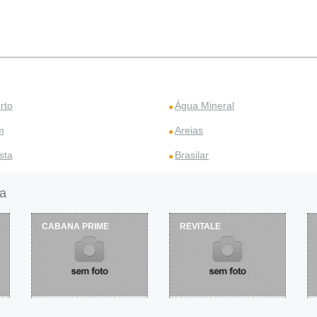
rto
Água Mineral
m
Areias
sta
Brasilar
a
CABANA PRIME
REVITALE