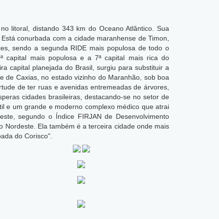
 no litoral, distando 343 km do Oceano Atlântico. Sua
í. Está conurbada com a cidade maranhense de Timon,
tes, sendo a segunda RIDE mais populosa de todo o
ª capital mais populosa e a 7ª capital mais rica do
 capital planejada do Brasil, surgiu para substituir a
dade de Caxias, no estado vizinho do Maranhão, sob boa
tude de ter ruas e avenidas entremeadas de árvores,
eras cidades brasileiras, destacando-se no setor de
êxtil e um grande e moderno complexo médico que atrai
rdeste, segundo o Índice FIRJAN de Desenvolvimento
o Nordeste. Ela também é a terceira cidade onde mais
ada do Corisco".