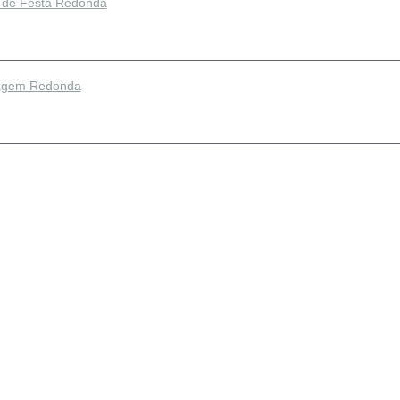
 de Festa Redonda
agem Redonda