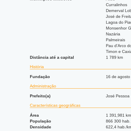
Curralinhos
Demerval Lo
José de Freit
Lagoa do Pia
Monsenhor Gi
Nazária
Palmeirais
Pau d'Arco d
Timon e Caxi
Distância até a capital
1 789 km
História
Fundação
16 de agosto
Administração
Prefeito(a)
José Pessoa 
Características geográficas
Área
1 391,981 km
População
866 300 hab.
Densidade
622,4 hab./k