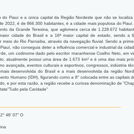
o do Piauí e a única capital da Região Nordeste que não se localiza
de 2022, é de 866.300 habitantes, é a cidade mais populosa do Piau
ento da Grande Teresina, que aglomera cerca de 1.228.672 habitan
 maior cidade do Brasil e a 16ª maior capital de estado, sendo a 6
 meio do Rio Parnaíba, através da navegação fluvial. Sendo a primeira
o Piauí, não conseguia deter a influência comercial e industrial da ci
erde, um codinome dado pelo escritor maranhense Coelho Neto, em vir
o, atualmente possui uma área de 1.673 km² e é uma das mais prósp
ino avançada, eventos culturais e esportivos, congressos, indústria t
al mais desenvolvida do Brasil e a mais desenvolvida da região No
ento Humano (IDH), figurando como a 8° colocada entre as capitais d
do,
e por esta razão, a região recebe a curiosa denominação de "Chap
itate"Tudo pela Caridade"
42° 48' 07" O
ina