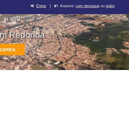
Entrar
|
Anuncie:
com destaque
ou
grátis
 em Redonda
contra