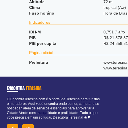
Altitude
72 m
Clima
tropical (Aw)
Fuso horário
Hora de Bras
Indicadores
IDH-M
0,751
? alto
PIB
R$ 21 578 87
PIB per capita
R$ 24 858,31
Página oficial
Prefeitura
www.teresina.
www.teresina.
ENCONTRA
TERESINA
O EncontraTeresina.com é o portal de Teresina para turistas
e moradores. Aqui você encontra onde comer, comprar e se
hospedar, além de serviços essenciais para aproveitar a
Cidade Verde com tranquilidade e praticidade. Tudo o que
você precisa em um só lugar. Descubra Teresina! ☀️🌳