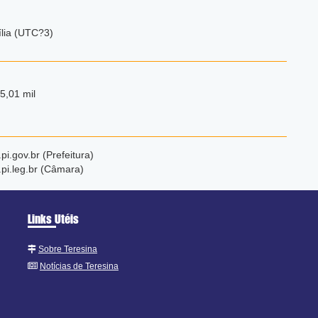
ília (UTC?3)
5,01 mil
pi.gov.br (Prefeitura)
pi.leg.br (Câmara)
Links Utéis
Sobre Teresina
Notícias de Teresina